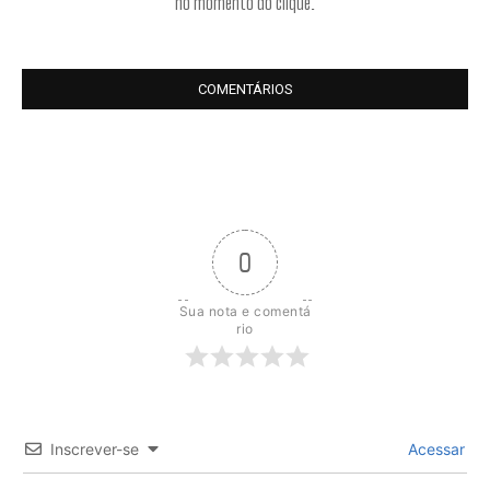
no momento do clique.
COMENTÁRIOS
0
Sua nota e comentá
rio
Inscrever-se
Acessar