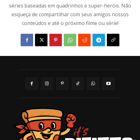
séries baseadas em quadrinhos e super-heróis. Não
esqueça de compartilhar com seus amigos nossos
conteúdos e até o próximo filme ou série!