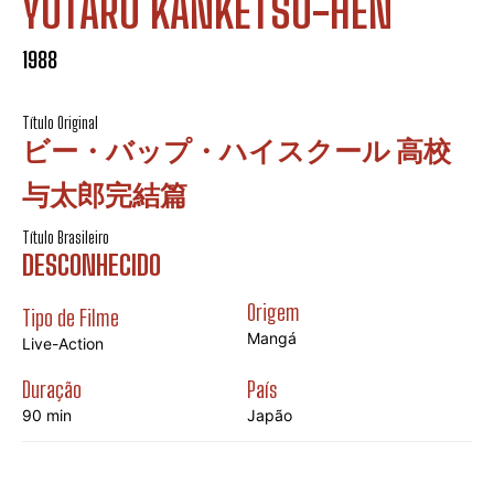
YOTARŌ KANKETSU-HEN
1988
Título Original
ビー・バップ・ハイスクール 高校
与太郎完結篇
Título Brasileiro
DESCONHECIDO
Origem
Tipo de Filme
Mangá
Live-Action
Duração
País
90 min
Japão