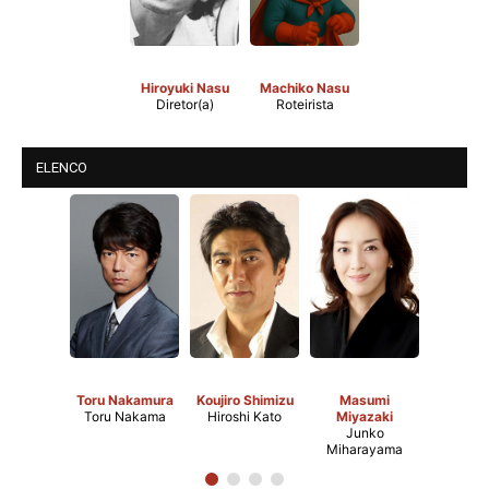
Hiroyuki Nasu
Machiko Nasu
Diretor(a)
Roteirista
ELENCO
Toru Nakamura
Koujiro Shimizu
Masumi
Toru Nakama
Hiroshi Kato
Miyazaki
Junko
Miharayama