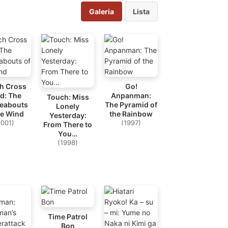
Galeria
Lista
h Cross
Go!
d: The
Anpanman:
Touch: Miss
eabouts
The Pyramid of
Lonely
he Wind
the Rainbow
Yesterday:
2001)
(1997)
From There to
You…
(1998)
Time Patrol
Bon