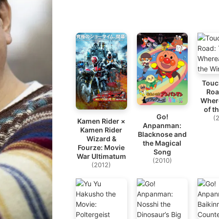
Touc
Roa
Wher
of t
Go!
(
Kamen Rider ×
Anpanman:
Kamen Rider
Blacknose and
Wizard &
the Magical
Fourze: Movie
Song
War Ultimatum
(2010)
(2012)