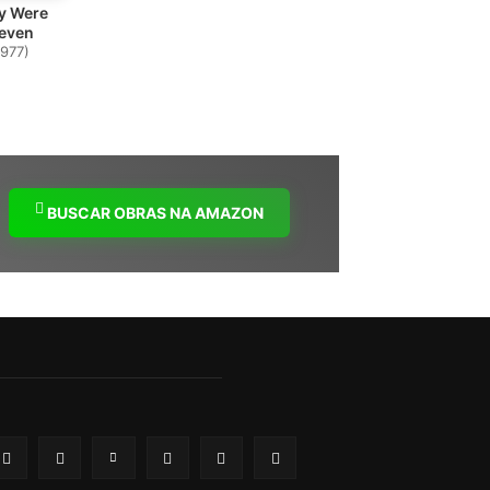
y Were
leven
1977)
BUSCAR OBRAS NA AMAZON