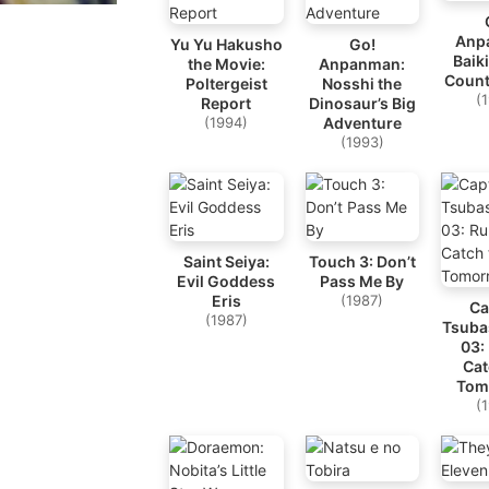
Anp
Yu Yu Hakusho
Go!
Baik
the Movie:
Anpanman:
Count
Poltergeist
Nosshi the
(
Report
Dinosaur’s Big
(1994)
Adventure
(1993)
Saint Seiya:
Touch 3: Don’t
Evil Goddess
Pass Me By
Eris
(1987)
Ca
(1987)
Tsuba
03:
Cat
Tom
(