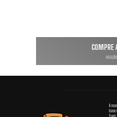
COMPRE 
SELEÇÃO
A nos
base 
fugir