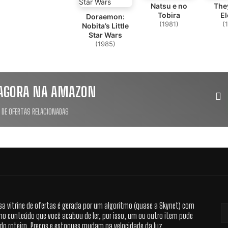
Natsu e no
The
Tobira
E
Doraemon:
(1981)
(
Nobita’s Little
Star Wars
(1985)
AGORA NA AMAZON
 DE OFERTAS RELACIONADAS
sa vitrine de ofertas é gerada por um algoritmo (quase a Skynet) com
no conteúdo que você acabou de ler, por isso, um ou outro item pode
 do roteiro. Preços e estoques mudam na velocidade da luz