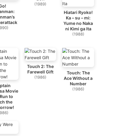
(1989)
Go!
anman:
Hiatari Ryoko!
inman’s
Ka – su – mi:
erattack
Yume no Naka
1990)
ni Kimi ga Ita
(1988)
Touch 2: The
Farewell Gift
Touch: The
(1986)
Ace Without a
Number
ptain
(1986)
sa Movie
 Run to
ch the
orrow!
1986)