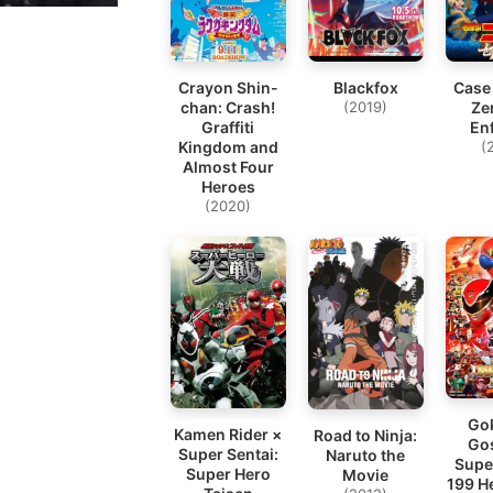
Crayon Shin-
Case
Blackfox
chan: Crash!
Ze
(2019)
Graffiti
En
Kingdom and
(
Almost Four
Heroes
(2020)
Go
Kamen Rider ×
Road to Ninja:
Go
Super Sentai:
Naruto the
Supe
Super Hero
Movie
199 H