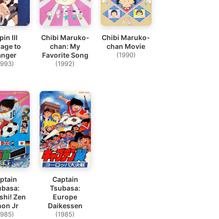
in III
Chibi Maruko-
Chibi Maruko-
age to
chan: My
chan Movie
anger
Favorite Song
(1990)
1993)
(1992)
ptain
Captain
ubasa:
Tsubasa:
shi! Zen
Europe
hon Jr
Daikessen
1985)
(1985)