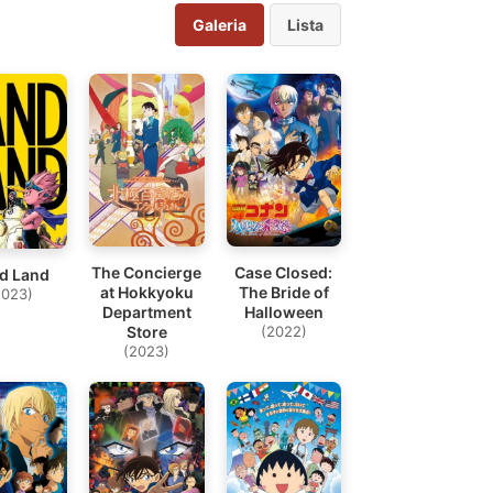
Galeria
Lista
The Concierge
Case Closed:
d Land
at Hokkyoku
The Bride of
2023)
Department
Halloween
Store
(2022)
(2023)