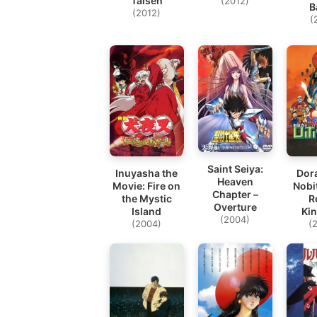
Taisen
(2012)
B
(2012)
(
Saint Seiya:
Inuyasha the
Dor
Heaven
Movie: Fire on
Nobit
Chapter –
the Mystic
R
Overture
Island
Ki
(2004)
(2004)
(