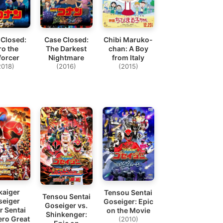
 Closed:
Case Closed:
Chibi Maruko-
ro the
The Darkest
chan: A Boy
forcer
Nightmare
from Italy
2018)
(2016)
(2015)
kaiger
Tensou Sentai
Tensou Sentai
seiger
Goseiger: Epic
Goseiger vs.
r Sentai
on the Movie
Shinkenger:
ero Great
(2010)