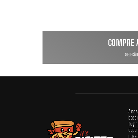
COMPRE 
SELEÇÃO
A nos
base 
fugir
depen
nosso