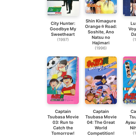
Shin Kimagure
City Hunter:
Lup
Orange☆Road:
Goodbye My
Voy
Soshite, Ano
Sweetheart
D
Natsu no
(1997)
(
Hajimari
(1996)
Captain
Ca
Captain
Tsubasa Movie
Ts
Tsubasa Movie
03: Run to
Ayau
04: The Great
Catch the
Ni
World
Tomorrow!
(
Competition!