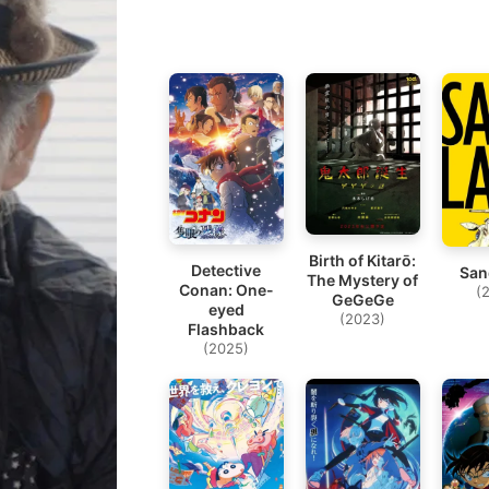
Birth of Kitarō:
Detective
San
The Mystery of
Conan: One-
(
GeGeGe
eyed
(2023)
Flashback
(2025)