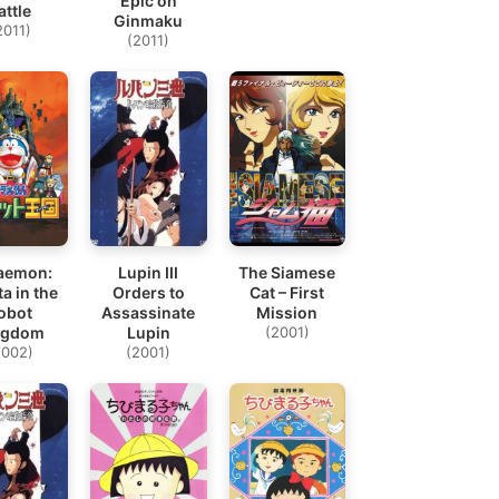
Epic on
attle
Ginmaku
2011)
(2011)
aemon:
Lupin III
The Siamese
a in the
Orders to
Cat – First
obot
Assassinate
Mission
ngdom
Lupin
(2001)
2002)
(2001)