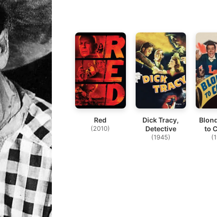
Red
Dick Tracy,
Blon
(2010)
Detective
to 
(1945)
(