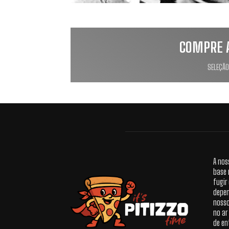
COMPRE 
SELEÇÃO
A nos
base 
fugir
depen
nosso
no ar
de en