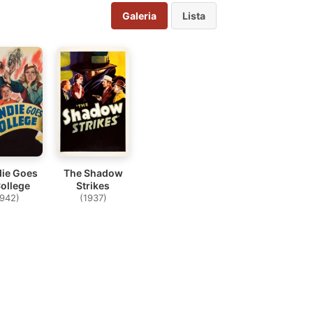
Galeria
Lista
die Goes
The Shadow
College
Strikes
1942)
(1937)