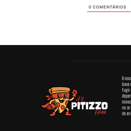
0
COMENTÁRIOS
A nos
base 
fugir
depen
nosso
no ar
de en