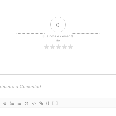
0
Sua nota e comentá
rio
{}
[+]