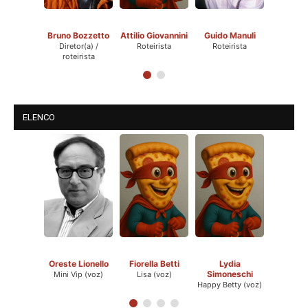
Bruno Bozzetto
Attilio Giovannini
Guido Manuli
Diretor(a) /
Roteirista
Roteirista
roteirista
ELENCO
Oreste Lionello
Fiorella Betti
Lydia
Simoneschi
Mini Vip (voz)
Lisa (voz)
Happy Betty (voz)