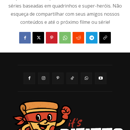
séries baseadas em quadrinhos e super-heróis. Não
esqueça de compartilhar com seus amigos nossos
conteúdos e até o próximo filme ou série!