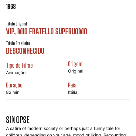
1968
Título Original
VIP, MIO FRATELLO SUPERUOMO
Título Brasileiro
DESCONHECIDO
Origem
Tipo de Filme
Original
Animação
Duração
País
82 min
Itália
SINOPSE
A satire of modern society or perhaps just a funny tale for 
children, depending on your age, mood or liking. Recounting 