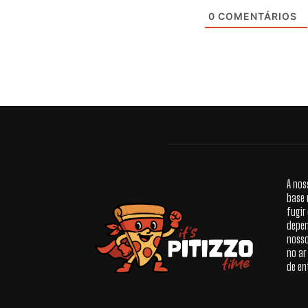
0
COMENTÁRIOS
A nos
base 
fugir
depen
nosso
no ar
de en