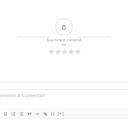
0
Sua nota e comentá
rio
{}
[+]