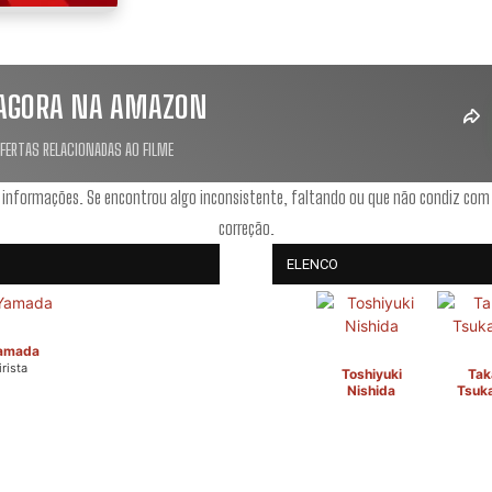
AGORA NA AMAZON
OFERTAS RELACIONADAS AO FILME
 informações. Se encontrou algo inconsistente, faltando ou que não condiz com
correção.
ELENCO
Yamada
rista
Toshiyuki
Tak
Nishida
Tsuk