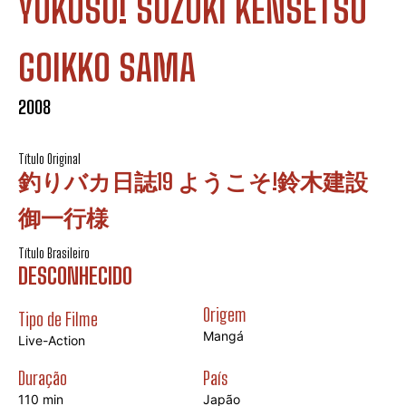
YOKOSO! SUZUKI KENSETSU
GOIKKO SAMA
2008
Título Original
釣りバカ日誌19 ようこそ!鈴木建設
御一行様
Título Brasileiro
DESCONHECIDO
Origem
Tipo de Filme
Mangá
Live-Action
Duração
País
110 min
Japão