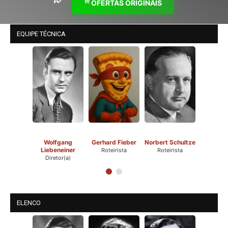
OFERTAS ORIGINAIS
EQUIPE TÉCNICA
Wolfgang
Gerhard Fieber
Norbert Schultze
Liebeneiner
Roteirista
Roteirista
Diretor(a)
ELENCO