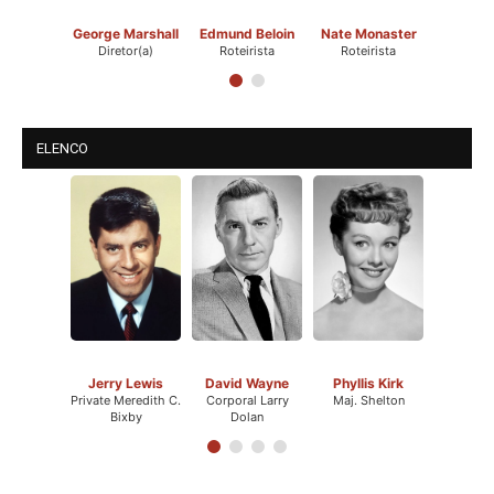
George Marshall
Edmund Beloin
Nate Monaster
Diretor(a)
Roteirista
Roteirista
ELENCO
Jerry Lewis
David Wayne
Phyllis Kirk
Private Meredith C.
Corporal Larry
Maj. Shelton
Bixby
Dolan