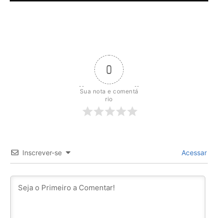
0
Sua nota e comentá
rio
Inscrever-se
Acessar