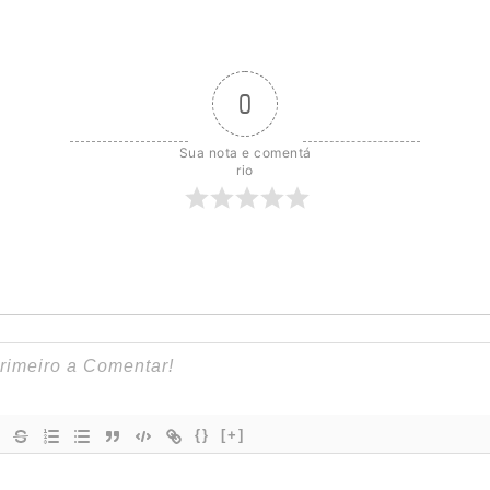
0
Sua nota e comentá
rio
{}
[+]