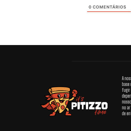
0
COMENTÁRIOS
A nos
base 
fugir
depen
nosso
no ar
de en