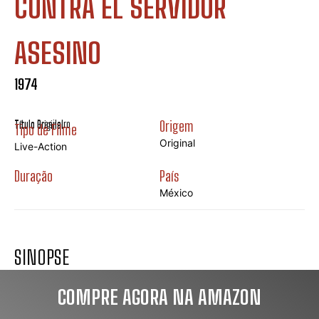
CONTRA EL SERVIDOR
ASESINO
1974
Título Brasileiro
Origem
Título Original
Tipo de Filme
Original
Live-Action
Duração
País
México
SINOPSE
COMPRE AGORA NA AMAZON