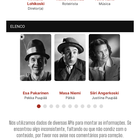
Lohikoski
Roteirista
Música
Diretor(a)
ELENCO
Esa Pakarinen
Masa Niemi
Siiri Angerkoski
Pekka Puupää
Pätkä
Justiina Puupää
Nós utilizamos dados de diversas APIs para montar as informações. Se
encontrou algo inconsistente, faltando ou que não condiz com o
conteúdo, por favor nos avise nos comentários para correção.