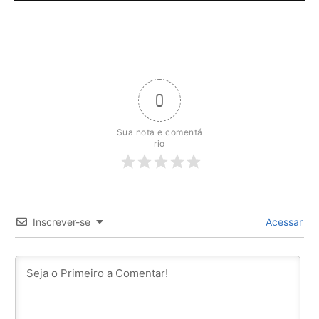
0
Sua nota e comentá
rio
Inscrever-se
Acessar