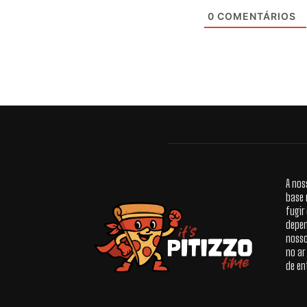
0
COMENTÁRIOS
A nos
base 
fugir
depen
nosso
no ar
de en