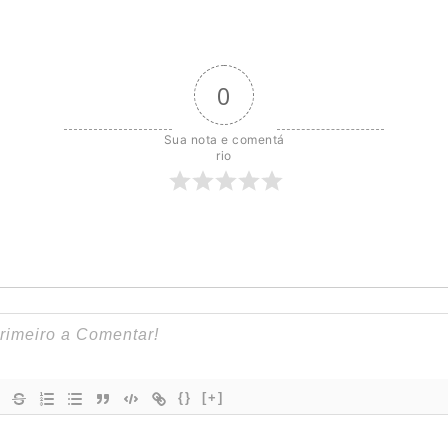
0
Sua nota e comentá
rio
{}
[+]