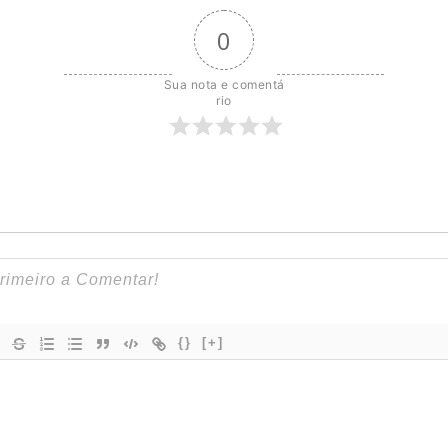
0
Sua nota e comentá
rio
{}
[+]