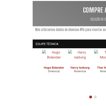
COMPRE 
SELEÇÃO DE 
Nós utilizamos dados de diversas APIs para montar as
EQUIPE TÉCNICA
Hugo Bolander
Harry Iseborg
Thor 
Diretor(a)
Roteirista
Rotei