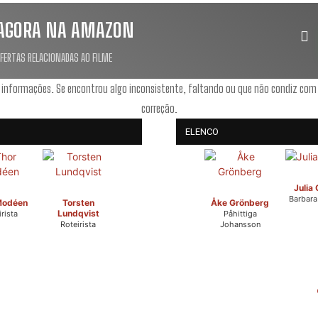
AGORA NA AMAZON
OFERTAS RELACIONADAS AO FILME
 informações. Se encontrou algo inconsistente, faltando ou que não condiz com
correção.
ELENCO
Julia
Barbara
Modéen
Torsten
Åke Grönberg
Lundqvist
rista
Påhittiga
Roteirista
Johansson