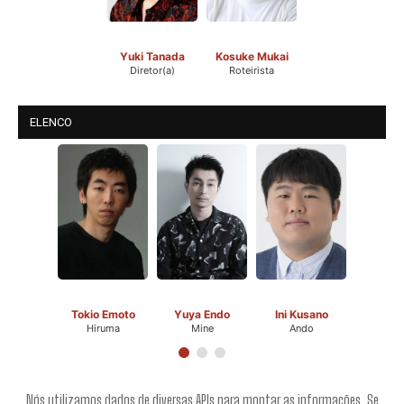
Yuki Tanada
Kosuke Mukai
Diretor(a)
Roteirista
ELENCO
Tokio Emoto
Yuya Endo
Ini Kusano
Hiruma
Mine
Ando
Nós utilizamos dados de diversas APIs para montar as informações. Se