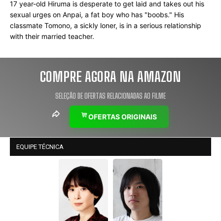
17 year-old Hiruma is desperate to get laid and takes out his 
sexual urges on Anpai, a fat boy who has "boobs." His 
classmate Tomono, a sickly loner, is in a serious relationship 
with their married teacher.
COMPRE AGORA NA AMAZON
SELEÇÃO DE OFERTAS RELACIONADAS AO FILME
OFERTAS ORIGINAIS
EQUIPE TÉCNICA