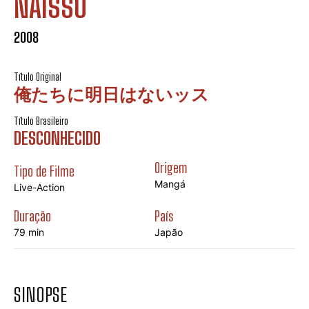
NAISSU
2008
Título Original
俺たちに明日はないッス
Título Brasileiro
DESCONHECIDO
Origem
Tipo de Filme
Mangá
Live-Action
Duração
País
79 min
Japão
SINOPSE