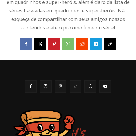
em quadrinhos e super-heróis, além é claro da lista de
séries baseadas em quadrinhos e super-heróis. Não
esqueça de compartilhar com seus amigos nossos
conteúdos e até o próximo filme ou série!