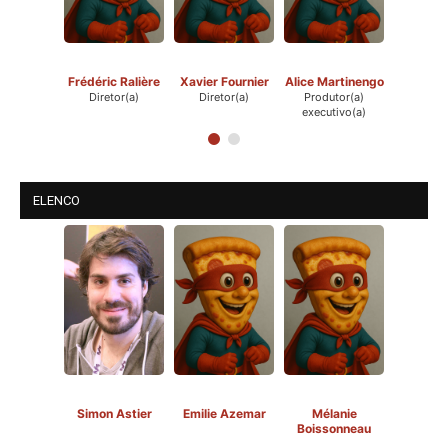
Frédéric Ralière
Xavier Fournier
Alice Martinengo
Diretor(a)
Diretor(a)
Produtor(a)
executivo(a)
ELENCO
Simon Astier
Emilie Azemar
Mélanie
Boissonneau