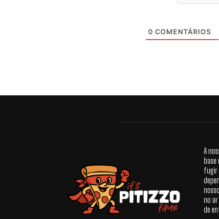
0
COMENTÁRIOS
A nos
base 
fugir
depen
nosso
no ar
de en