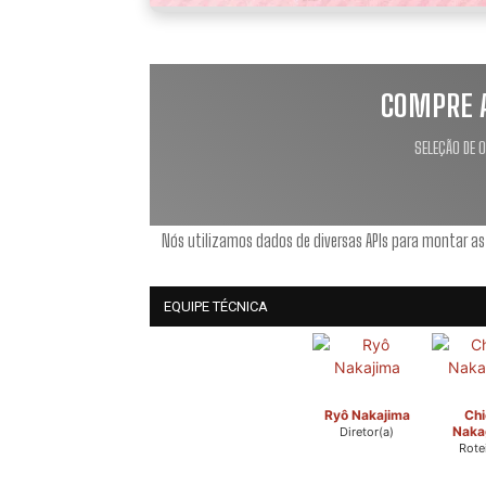
COMPRE 
SELEÇÃO DE 
Nós utilizamos dados de diversas APIs para montar as
EQUIPE TÉCNICA
Ryô Nakajima
Chi
Naka
Diretor(a)
Rotei