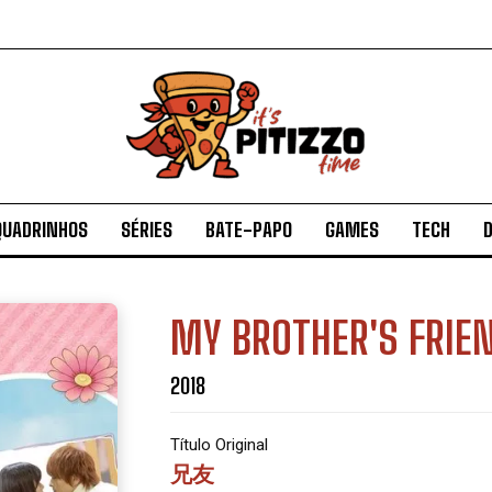
QUADRINHOS
SÉRIES
BATE-PAPO
GAMES
TECH
D
MY BROTHER'S FRIE
2018
Título Original
兄友