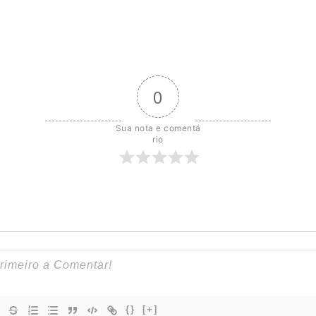
0
Sua nota e comentá
rio
{}
[+]