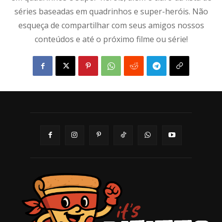
séries baseadas em quadrinhos e super-heróis. Não
esqueça de compartilhar com seus amigos nossos
conteúdos e até o próximo filme ou série!