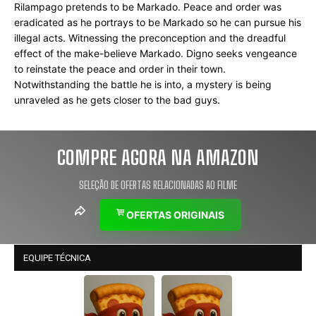
Rilampago pretends to be Markado. Peace and order was 
eradicated as he portrays to be Markado so he can pursue his 
illegal acts. Witnessing the preconception and the dreadful 
effect of the make-believe Markado. Digno seeks vengeance 
to reinstate the peace and order in their town. 
Notwithstanding the battle he is into, a mystery is being 
unraveled as he gets closer to the bad guys.
COMPRE AGORA NA AMAZON
SELEÇÃO DE OFERTAS RELACIONADAS AO FILME
OFERTAS ORIGINAIS
EQUIPE TÉCNICA