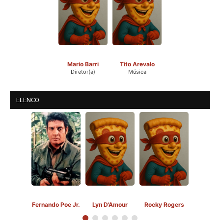
Mario Barri
Tito Arevalo
Diretor(a)
Música
ELENCO
Fernando Poe Jr.
Lyn D’Amour
Rocky Rogers