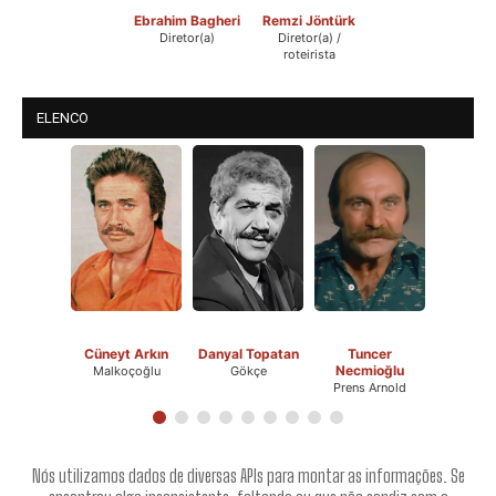
Ebrahim Bagheri
Remzi Jöntürk
Diretor(a)
Diretor(a) /
roteirista
ELENCO
Cüneyt Arkın
Danyal Topatan
Tuncer
Necmioğlu
Malkoçoğlu
Gökçe
Prens Arnold
Nós utilizamos dados de diversas APIs para montar as informações. Se