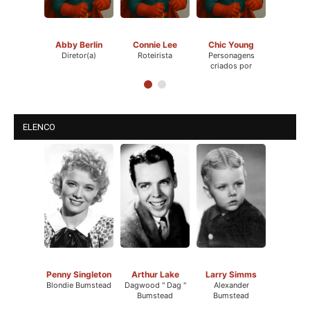
Abby Berlin
Connie Lee
Chic Young
Diretor(a)
Roteirista
Personagens
criados por
ELENCO
Penny Singleton
Arthur Lake
Larry Simms
Blondie Bumstead
Dagwood " Dag "
Alexander
Bumstead
Bumstead