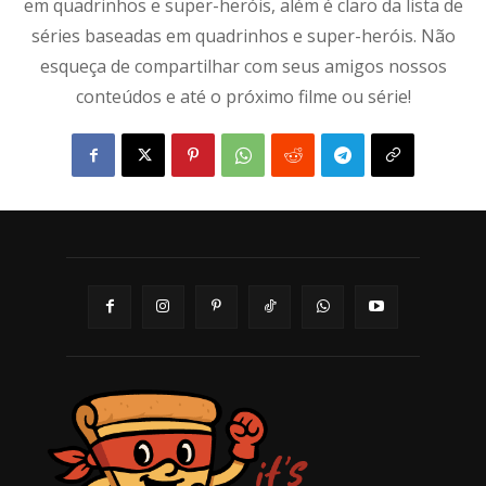
em quadrinhos e super-heróis, além é claro da lista de
séries baseadas em quadrinhos e super-heróis. Não
esqueça de compartilhar com seus amigos nossos
conteúdos e até o próximo filme ou série!