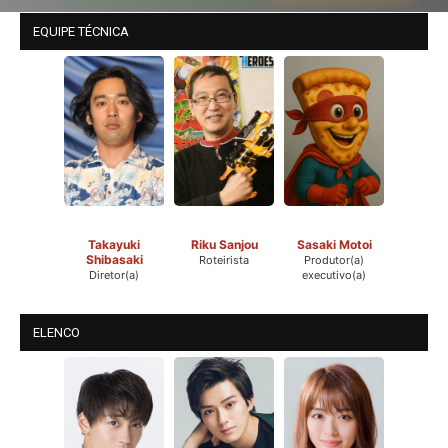
EQUIPE TÉCNICA
Takayuki
Riku Sanjou
Sasaki Motoi
Shibasaki
Roteirista
Produtor(a)
Diretor(a)
executivo(a)
ELENCO