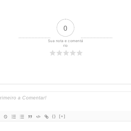
0
Sua nota e comentá
rio
{}
[+]