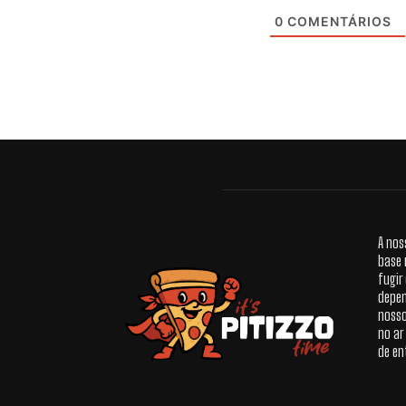
0
COMENTÁRIOS
A nos
base 
fugir
depen
nosso
no ar
de en