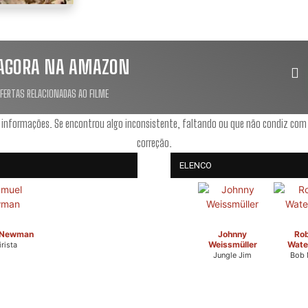
AGORA NA AMAZON
OFERTAS RELACIONADAS AO FILME
 informações. Se encontrou algo inconsistente, faltando ou que não condiz com
correção.
ELENCO
 Newman
Johnny
Rob
Weissmüller
Water
rista
Jungle Jim
Bob M