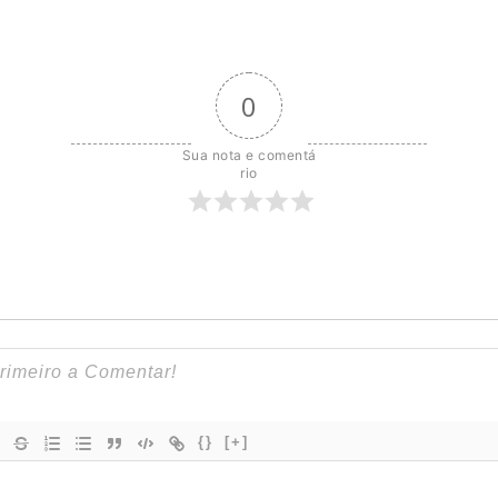
0
Sua nota e comentá
rio
{}
[+]