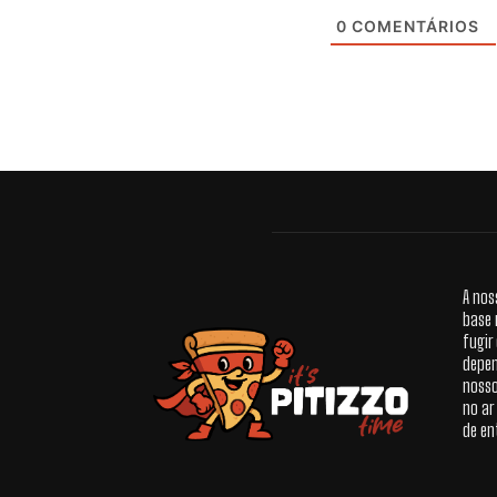
0
COMENTÁRIOS
A nos
base 
fugir
depen
nosso
no ar
de en