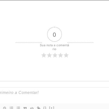
0
Sua nota e comentá
rio
{}
[+]