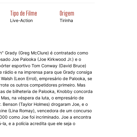
Tipo de Filme
Origem
Live-Action
Tirinha
h" Grady (Greg McClure) é contratado como
ado Joe Palooka (Joe Kirkwood Jr.) e o
pórter esportivo Tom Conway (David Bruce)
de rádio e na imprensa para que Grady consiga
Walsh (Leon Errol), empresário de Palooka, se
rrote os outros competidores primeiro. Mas
itas de bilheteria de Palooka, Knobby concorda
Mas, na véspera da luta, o empresário de
. Benson (Taylor Holmes) drogaram Joe, e o
axine (Lina Romay), vencedora de um concurso
000 como Joe foi incriminado. Joe a encontra
a, e a polícia acredita que ele seja o