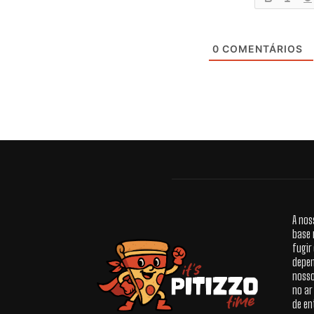
0
COMENTÁRIOS
A nos
base 
fugir
depen
nosso
no ar
de en