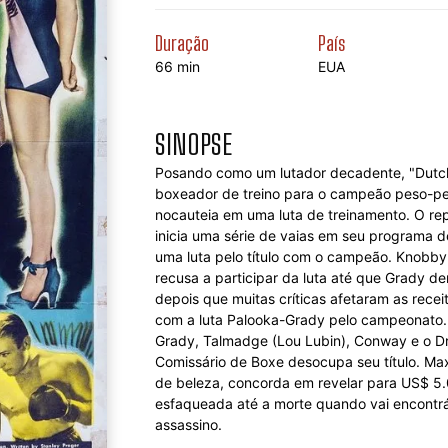
Duração
País
66 min
EUA
SINOPSE
Posando como um lutador decadente, "Dutc
boxeador de treino para o campeão peso-pes
nocauteia em uma luta de treinamento. O re
inicia uma série de vaias em seu programa 
uma luta pelo título com o campeão. Knobby 
recusa a participar da luta até que Grady de
depois que muitas críticas afetaram as rece
com a luta Palooka-Grady pelo campeonato. 
Grady, Talmadge (Lou Lubin), Conway e o Dr
Comissário de Boxe desocupa seu título. M
de beleza, concorda em revelar para US$ 5.
esfaqueada até a morte quando vai encontrá-l
assassino.