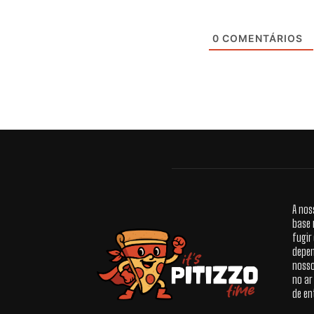
0
COMENTÁRIOS
A nos
base 
fugir
depen
nosso
no ar
de en