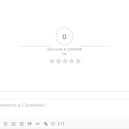
0
Sua nota e comentá
rio
{}
[+]