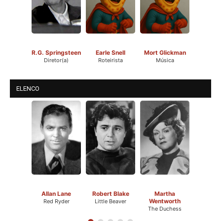
R.G. Springsteen
Earle Snell
Mort Glickman
Diretor(a)
Roteirista
Música
ELENCO
Allan Lane
Robert Blake
Martha
Wentworth
Red Ryder
Little Beaver
The Duchess