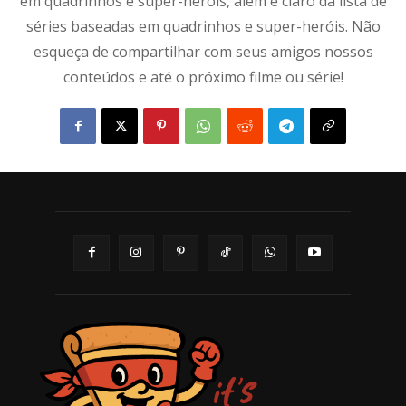
em quadrinhos e super-heróis, além é claro da lista de
séries baseadas em quadrinhos e super-heróis. Não
esqueça de compartilhar com seus amigos nossos
conteúdos e até o próximo filme ou série!