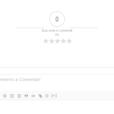
0
Sua nota e comentá
rio
{}
[+]