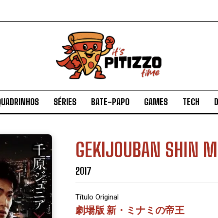
QUADRINHOS
SÉRIES
BATE-PAPO
GAMES
TECH
D
GEKIJOUBAN SHIN M
2017
Título Original
劇場版 新・ミナミの帝王