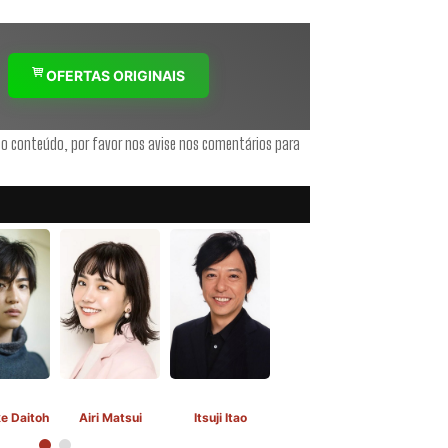
OFERTAS ORIGINAIS
 o conteúdo, por favor nos avise nos comentários para
e Daitoh
Airi Matsui
Itsuji Itao