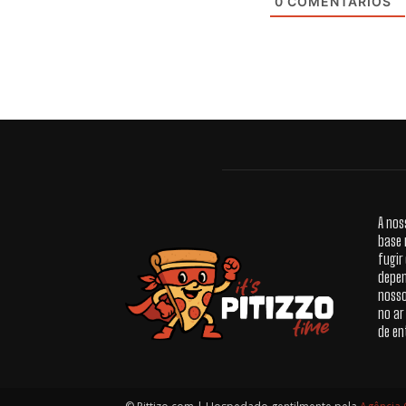
0
COMENTÁRIOS
A nos
base 
fugir
depen
nosso
no ar
de en