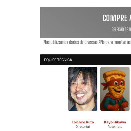
COMPRE 
SELEÇÃO DE 
Nós utilizamos dados de diversas APIs para montar as
EQUIPE TÉCNICA
Toichiro Ruto
Kayo Hikawa
Diretor(a)
Roteirista