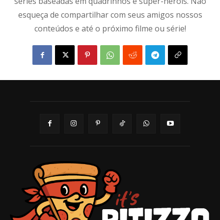
séries baseadas em quadrinhos e super-heróis. Não
esqueça de compartilhar com seus amigos nossos
conteúdos e até o próximo filme ou série!