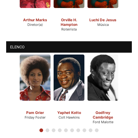
Arthur Marks
Orville H.
Luchi De Jesus
Hampton
Diretor(a)
Música
Roteirista
ELENCO
Pam Grier
Yaphet Kotto
Godfrey
Cambridge
Friday Foster
Colt Hawkins
Ford Malotte