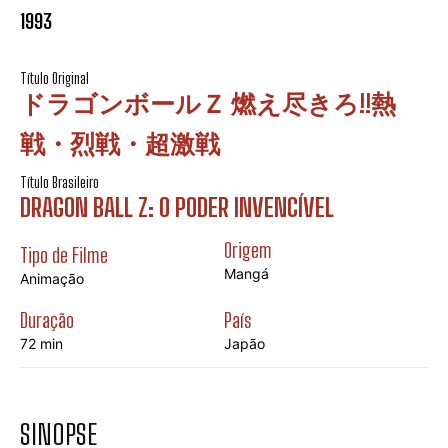
1993
Título Original
ドラゴンボールＺ 燃え尽きろ!!熱
戦・烈戦・超激戦
Título Brasileiro
DRAGON BALL Z: O PODER INVENCÍVEL
Origem
Tipo de Filme
Mangá
Animação
Duração
País
72 min
Japão
SINOPSE