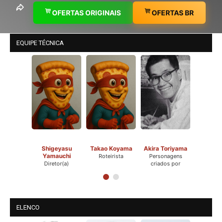
OFERTAS ORIGINAIS
OFERTAS BR
EQUIPE TÉCNICA
Shigeyasu
Takao Koyama
Akira Toriyama
Yamauchi
Roteirista
Personagens
Diretor(a)
criados por
ELENCO