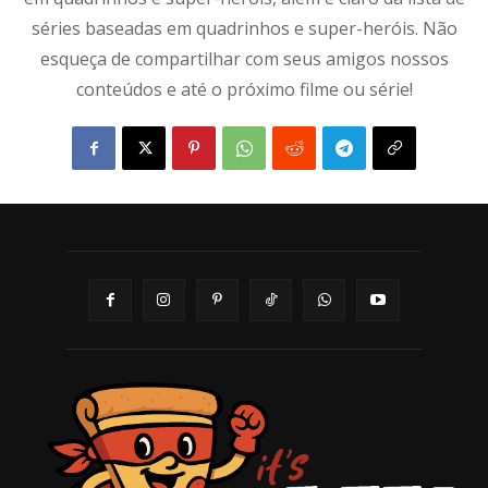
séries baseadas em quadrinhos e super-heróis. Não
esqueça de compartilhar com seus amigos nossos
conteúdos e até o próximo filme ou série!