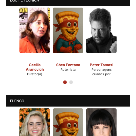
EQUIPE TÉCNICA
Cecilia
Shea Fontana
Peter Tomasi
Aranovich
Roteirista
Personagens
Diretor(a)
criados por
ELENCO