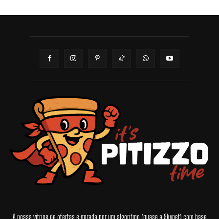
A nossa vitrine de ofertas é gerada por um algoritmo (quase a Skynet) com base