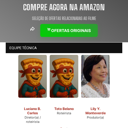
COMPRE AGORA NA AMAZON
SELEÇÃO DE OFERTAS RELACIONADAS AO FILME
OFERTAS ORIGINAIS
EQUIPE TÉCNICA
Luciano B.
Toto Belano
Lily Y.
Carlos
Monteverde
Roteirista
Diretor(a) /
Produtor(a)
roteirista