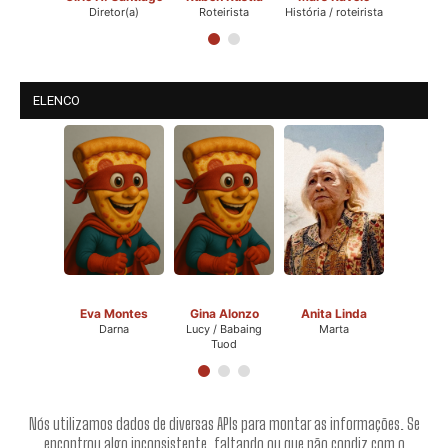
Diretor(a)
Roteirista
História / roteirista
ELENCO
Eva Montes
Gina Alonzo
Anita Linda
Darna
Lucy / Babaing
Marta
Tuod
Nós utilizamos dados de diversas APIs para montar as informações. Se
encontrou algo inconsistente, faltando ou que não condiz com o