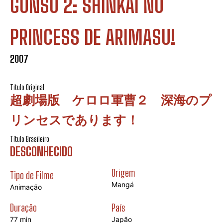
GUNSŌ 2: SHINKAI NO
PRINCESS DE ARIMASU!
2007
Título Original
超劇場版 ケロロ軍曹２ 深海のプ
リンセスであります！
Título Brasileiro
DESCONHECIDO
Origem
Tipo de Filme
Mangá
Animação
Duração
País
77 min
Japão