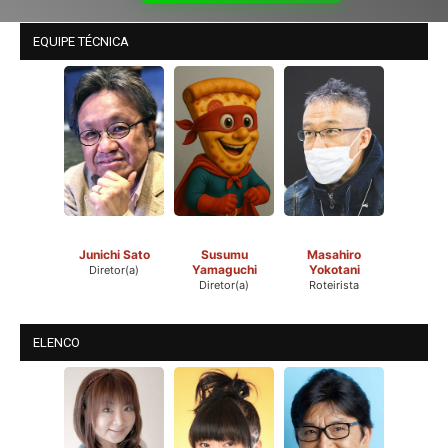
EQUIPE TÉCNICA
Junichi Sato
Susumu
Masahiro
Yamaguchi
Yokotani
Diretor(a)
Diretor(a)
Roteirista
ELENCO