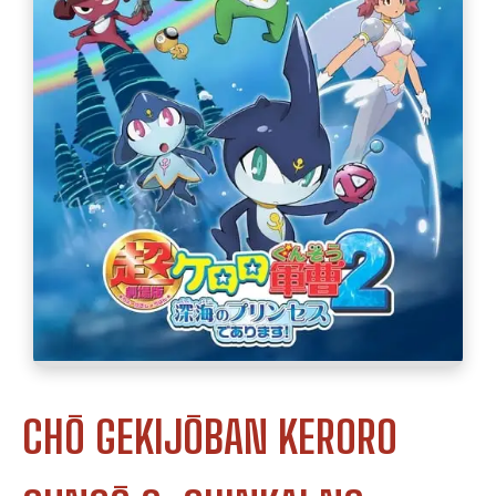
CHŌ GEKIJŌBAN KERORO