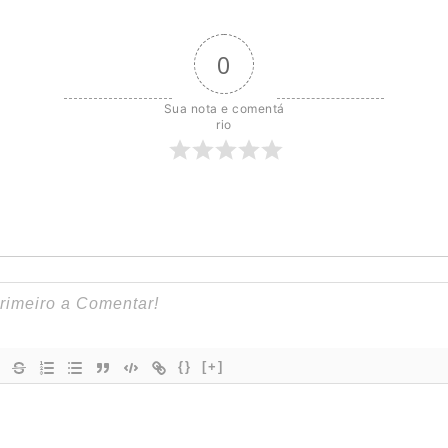
0
Sua nota e comentá
rio
{}
[+]