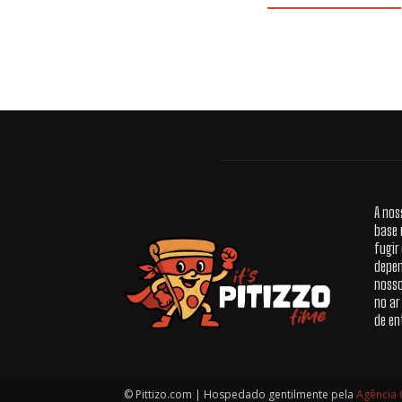
A nos
base 
fugir
depen
nosso
no ar
de en
© Pittizo.com | Hospedado gentilmente pela
Agência 