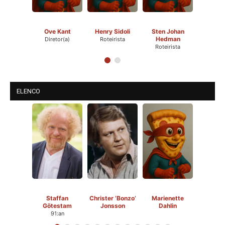
Ove Kant
Henry Sidoli
Sten Johan
Hedman
Diretor(a)
Roteirista
Roteirista
ELENCO
Staffan
Christer ‘Bonzo’
Marienette
Götestam
Jonsson
Dahlin
91:an