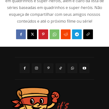
em quadrinhos e super-heróis, além é claro da lista de
séries baseadas em quadrinhos e super-heróis. Não
esqueça de compartilhar com seus amigos nossos
conteúdos e até o próximo filme ou série!