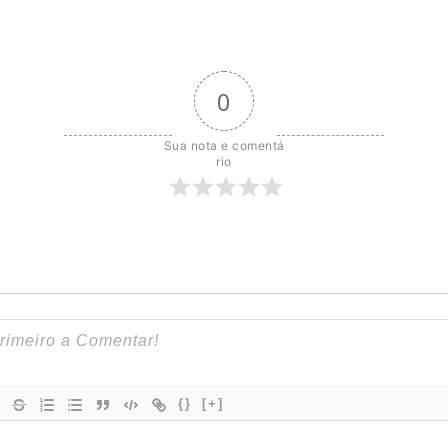
0
Sua nota e comentá
rio
{}
[+]