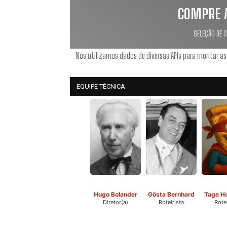
COMPRE 
SELEÇÃO DE 
Nós utilizamos dados de diversas APIs para montar as
EQUIPE TÉCNICA
Hugo Bolander
Gösta Bernhard
Tage H
Diretor(a)
Roteirista
Rotei