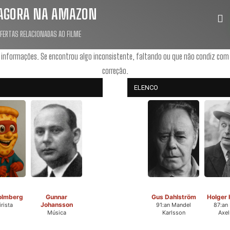
AGORA NA AMAZON
OFERTAS RELACIONADAS AO FILME
 informações. Se encontrou algo inconsistente, faltando ou que não condiz com
correção.
ELENCO
olmberg
Gunnar
Gus Dahlström
Holger 
Johansson
rista
91:an Mandel
87:an 
Música
Karlsson
Axel