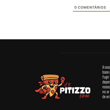
0
COMENTÁRIOS
A nos
base 
fugir
depen
nosso
no ar
de en