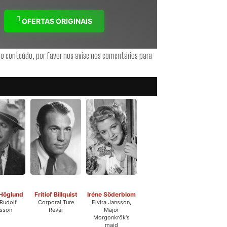
OFERTAS ORIGINAIS
 o conteúdo, por favor nos avise nos comentários para
Höglund
Fritiof Billquist
Iréne Söderblom
Rudolf
Corporal Ture
Elvira Jansson,
sson
Revär
Major
Morgonkrök's
maid