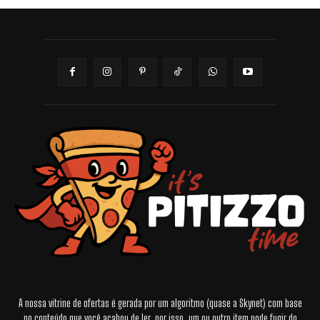
A nossa vitrine de ofertas é gerada por um algoritmo (quase a Skynet) com base
no conteúdo que você acabou de ler, por isso, um ou outro item pode fugir do