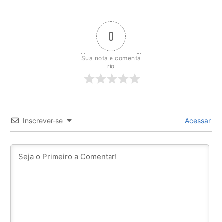
0
Sua nota e comentá
rio
Inscrever-se
Acessar