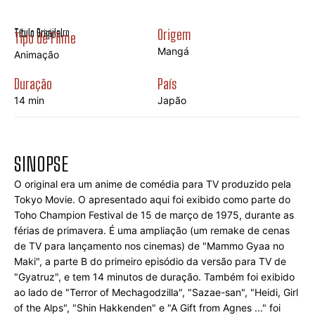
Título Brasileiro
Origem
Título Original
Tipo de Filme
Mangá
Animação
Duração
País
14 min
Japão
SINOPSE
O original era um anime de comédia para TV produzido pela 
Tokyo Movie. O apresentado aqui foi exibido como parte do 
Toho Champion Festival de 15 de março de 1975, durante as 
férias de primavera. É uma ampliação (um remake de cenas 
de TV para lançamento nos cinemas) de "Mammo Gyaa no 
Maki", a parte B do primeiro episódio da versão para TV de 
"Gyatruz", e tem 14 minutos de duração. Também foi exibido 
ao lado de "Terror of Mechagodzilla", "Sazae-san", "Heidi, Girl 
of the Alps", "Shin Hakkenden" e "A Gift from Agnes ..." foi 