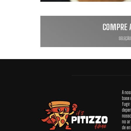
COMPRE 
SELEÇÃO
A nos
base 
fugir
depen
nosso
no ar
de en