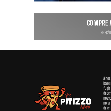
COMPRE 
SELEÇÃO
A nos
base 
fugir
depen
nosso
no ar
de en