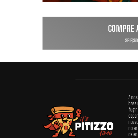
COMPRE 
SELEÇÃO
A nos
base 
fugir
depen
nosso
no ar
de en