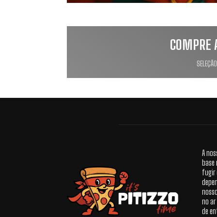
COMPRE 
SELEÇÃO
A nos
base 
fugir
depen
nosso
no ar
de en