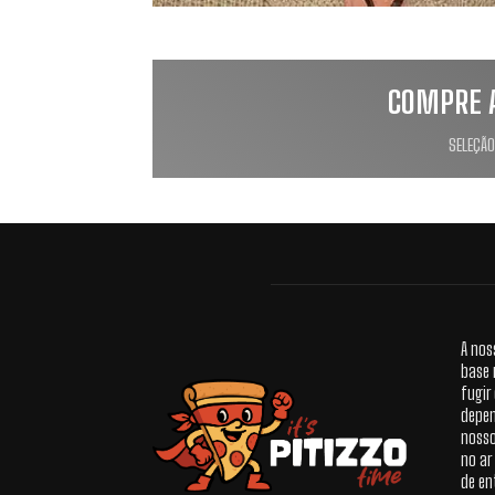
COMPRE 
SELEÇÃO
A nos
base 
fugir
depen
nosso
no ar
de en