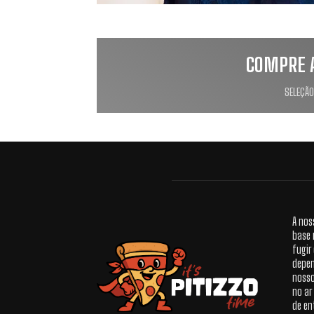
COMPRE 
SELEÇÃO
A nos
base 
fugir
depen
nosso
no ar
de en