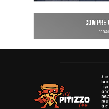
COMPRE 
SELEÇÃO
A nos
base 
fugir
depen
nosso
no ar
de en