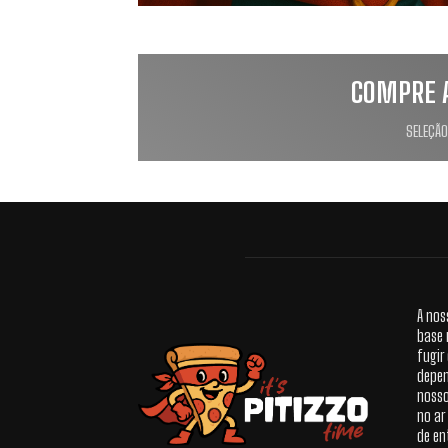
COMPRE 
SELEÇÃO
A nos
base 
fugir
depen
nosso
no ar
de en