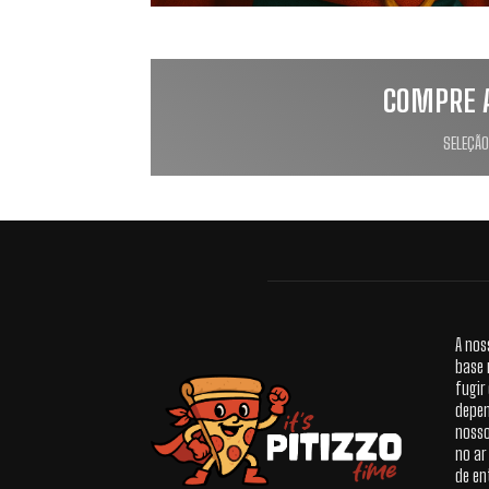
COMPRE 
SELEÇÃO
A nos
base 
fugir
depen
nosso
no ar
de en