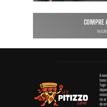
COMPRE 
SELEÇÃO
A nos
base 
fugir
depen
nosso
no ar
de en